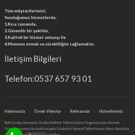
Tüm müşterilerimizi;
Sunduğumuz hizmetlerde,
1.Kısa zamanda,
2.Güvenilir bir şekilde,
3.Kaliteli bir hizmet anlayışı ile
4.Memnun etmek ve sürekliliğini sağlamaktır.
İletişim Bilgileri
Telefon:0537 657 93 01
Hakkımızda
Örnek Videolar
Referanslar
Hizmetlerimiz
İlahi Grubu,Semazen Grubu,Mehter Takımı,İslami Organizasyon,Sünnet
Organizasyonu,Hacivat Karagöz Gösterisi,Sünnet Tahtı,Macun,Masa Sandalye
Süsleme, Dini Düğün,İslami Düğün