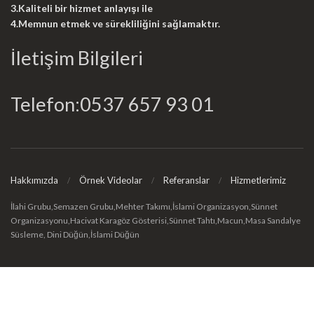
3.Kaliteli bir hizmet anlayışı ile
4.Memnun etmek ve sürekliliğini sağlamaktır.
İletişim Bilgileri
Telefon:0537 657 93 01
Hakkımızda
Örnek Videolar
Referanslar
Hizmetlerimiz
İlahi Grubu,Semazen Grubu,Mehter Takımı,İslami Organizasyon,Sünnet
Organizasyonu,Hacivat Karagöz Gösterisi,Sünnet Tahtı,Macun,Masa Sandalye
Süsleme, Dini Düğün,İslami Düğün