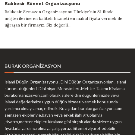
Balıkesir Sünnet Organizasyonu
Balıkesir Semazen Organizasyonu Türkiye’nin 81 ilinde
müşterilerine en kaliteli hizmeti en makul fiyata vermek ile
uğraşan bir firmayız. Siz değerli...
BURAK ORGANİZASYON
İslami Düğün Organizasyonu . Dini Düğün Organizasyonları .İslami
sünnet düğünleri .Dini nişan Merasimleri .Mehter Takımı Kiralama
burakorganizasyon.com olarak sizlere dini düğünlerinizde veya
İslami değerlerimize uygun düğün hizmeti vermek konusunda
yardımcı olmayı amaç edindik. Bu açıdan burakorganizasyon.com
semazen ekipleriyle,bayan veya erkek ilahi gruplarıyla
,tiyatro,mehter ekipleri kiralama gibi birçok alanda sizlere uygun
fiyatlarla yardımcı olmaya çalışıyoruz. Sitemizi ziyaret edebilir
iletişime geçerek ayrıntılı bilgi sahibi olabilir ve fiyat alabilirsiniz.