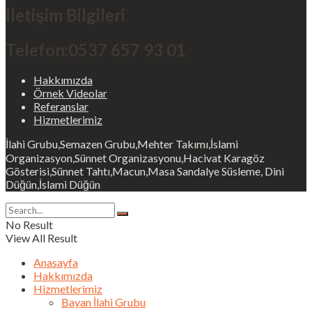
İletişim Bilgileri
Telefon:0537 657 93 01
Hakkımızda
Örnek Videolar
Referanslar
Hizmetlerimiz
İlahi Grubu,Semazen Grubu,Mehter Takımı,İslami
Organizasyon,Sünnet Organizasyonu,Hacivat Karagöz
Gösterisi,Sünnet Tahtı,Macun,Masa Sandalye Süsleme, Dini
Düğün,İslami Düğün
No Result
View All Result
Anasayfa
Hakkımızda
Hizmetlerimiz
Bayan İlahi Grubu