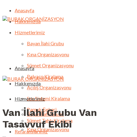
Anasayfa
Hakkımızda
Hizmetlerimiz
Bayan İlahi Grubu
Kına Organizasyonu
Sünnet Organizasyonu
Anasayfa
Palyaço Kiralama
Hakkımızda
Açılış Organizasyonu
Ses Sistemi Kiralama
Hizmetlerimiz
Pamuk Şekeri
Van İlahi Grubu Van
Bayan İlahi Grubu
Sünnet Tahtı Kiralama
Tasavvuf Ekibi
Kına Organizasyonu
Refaranslarımız