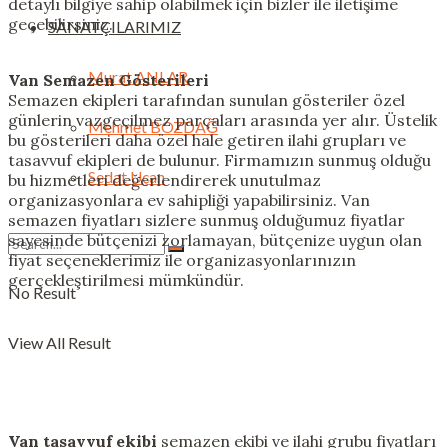
detaylı bilgiye sahip olabilmek için bizler ile iletişime
geçebilirsiniz.
SANATÇILARIMIZ
Murat ANLAR
Van Semazen Gösterileri
Semazen ekipleri tarafından sunulan gösteriler özel
günlerin vazgeçilmez parçaları arasında yer alır. Üstelik
Mehmet BOZDAĞ
bu gösterileri daha özel hale getiren ilahi grupları ve
tasavvuf ekipleri de bulunur. Firmamızın sunmuş olduğu
Sedat Uçan
bu hizmetleri değerlendirerek unutulmaz
organizasyonlara ev sahipliği yapabilirsiniz. Van
semazen fiyatları sizlere sunmuş olduğumuz fiyatlar
sayesinde bütçenizi zorlamayan, bütçenize uygun olan
fiyat seçeneklerimiz ile organizasyonlarınızın
gerçekleştirilmesi mümkündür.
No Result
View All Result
Van tasavvuf ekibi
semazen ekibi ve ilahi grubu fiyatları