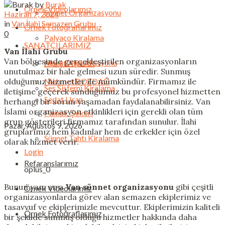
by
Burak
Örnek Videolarımız
Sünnet Organizasyonu
Haziran 7, 2024
in
Van İlahi Semazen Grubu
Örnek Fotoğraflarımız
0
Palyaço Kiralama
SANATÇILARIMIZ
Van İlahi Grubu
Van bölgesinde gerçekleştirilen organizasyonların
Açılış Organizasyonu
Murat ANLAR
unutulmaz bir hale gelmesi uzun süredir. Sunmuş
olduğumuz hizmetler ile mümkündür. Firmamız ile
Mehmet BOZDAĞ
Ses Sistemi Kiralama
iletişime geçerek sunduğumuz bu profesyonel hizmetten
Sedat Uçan
herhangi bir sorun yaşamadan faydalanabilirsiniz. Van
İslami organizasyon etkinlikleri için gerekli olan tüm
Pamuk Şekeri
grup gösterileri firmamız tarafından sunulur. İlahi
Pazar, Ağustos 9, 2026
gruplarımız hem kadınlar hem de erkekler için özel
Sünnet Tahtı Kiralama
olarak hizmet verir.
Login
Refaranslarımız
oplus_0
Bunun yanı sıra
Van sünnet organizasyonu
gibi çeşitli
Örnek Videolarımız
organizasyonlarda görev alan semazen ekiplerimiz ve
tasavvuf ve ekiplerimizle mevcuttur. Ekiplerimizin kaliteli
Örnek Fotoğraflarımız
bir şekilde sunmuş olduğu hizmetler hakkında daha