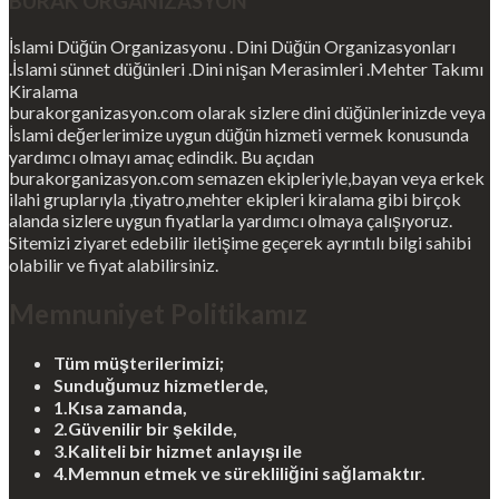
BURAK ORGANİZASYON
İslami Düğün Organizasyonu . Dini Düğün Organizasyonları
.İslami sünnet düğünleri .Dini nişan Merasimleri .Mehter Takımı
Kiralama
burakorganizasyon.com olarak sizlere dini düğünlerinizde veya
İslami değerlerimize uygun düğün hizmeti vermek konusunda
yardımcı olmayı amaç edindik. Bu açıdan
burakorganizasyon.com semazen ekipleriyle,bayan veya erkek
ilahi gruplarıyla ,tiyatro,mehter ekipleri kiralama gibi birçok
alanda sizlere uygun fiyatlarla yardımcı olmaya çalışıyoruz.
Sitemizi ziyaret edebilir iletişime geçerek ayrıntılı bilgi sahibi
olabilir ve fiyat alabilirsiniz.
Memnuniyet Politikamız
Tüm müşterilerimizi;
Sunduğumuz hizmetlerde,
1.Kısa zamanda,
2.Güvenilir bir şekilde,
3.Kaliteli bir hizmet anlayışı ile
4.Memnun etmek ve sürekliliğini sağlamaktır.