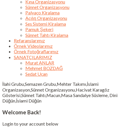
Kına Organizasyonu
Sünnet Organizasyonu
Palyaço Kiralama
Açılış Organizasyonu
Ses Sistemi Kiralama
Pamuk Şekeri
Sünnet Tahtı Kiralama
Refaranslarımız
Örnek Videolarımız
Örnek Fotoğraflarımız
SANATÇILARIMIZ
Murat ANLAR
Mehmet BOZDAĞ
Sedat Uçan
İlahi Grubu,Semazen Grubu,Mehter Takımı,İslami
Organizasyon,Sünnet Organizasyonu,Hacivat Karagöz
Gösterisi,Sünnet Tahtı,Macun,Masa Sandalye Süsleme, Dini
Düğün,İslami Düğün
Welcome Back!
Login to your account below